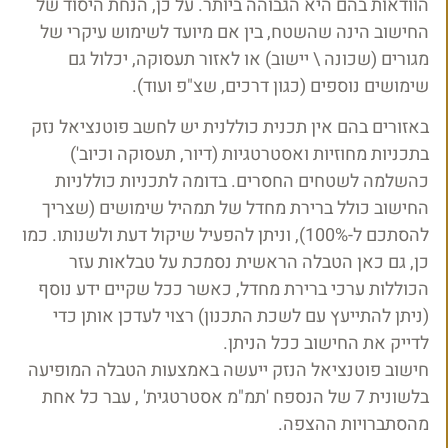
הוודאות בהם היא הגבוהה ביותר. על כן, הנחת היסוד של
החישוב הינה שהשטח, בין אם מיועד לשימוש עיקרי של
מגורים (שכונה \ יישוב) או לאזור תעסוקה, יכלול גם
שימושים נוספים (כגון דרכים, שצ"פ ועוד).
באזורים בהם אין תכנית כוללנית יש לחשב פוטנציאל נזק
בתכניות מחוזיות ואסטרטגיות (דיור, תעסוקה וכיוב')
כהשלמה לשטחים החסרים. בדומה לתכניות כוללניות
החישוב כולל ברירת מחדל של תמהיל שימושים (שצריך
להסתכם ל-100%), וניתן להפעיל שיקול דעת ולשנותו. כמו
כן, גם כאן הטבלה הראשית נסמכת על טבלאות עזר
הכוללות ערכי ברירת מחדל, כאשר ככל שקיים ידע נוסף
(ניתן להתייעץ עם לשכת התכנון) רצוי לעדכן אותן כדי
לדייק את החישוב ככל הניתן.
חישוב פוטנציאל הנזק ייעשה באמצעות הטבלה המופיעה
בלשונית 7 של הנספח 'תמ"מ אסטרטגית' , עבר כל אחת
מהסתברויות ההצפה.