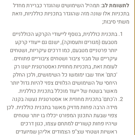
לתשומת לב
: תמהיל השימושים שהוגדר כברירת מחדל
בתכניות אלו שונה מזה שהוגדר בתכניות כוללניות, וזאת
משתי סיבות;
בתכנית כוללנית, בנוסף לייעודי הקרקע הכוללניים
מטבעם (מגורים ותעסוקה), ישנם גם ייעודי קרקע
יותר פרטניים מטבעם, כמו דרכים עיקריות, ושטחים
עיקריים של מבני ציבור ושטחים ציבוריים פתוחים.
לעומת זאת, בתכניות מחוזית ואסטרטגית ישנו רק
'כתם' אחד שבו ימומשו כל השימושים, ולכן החלק
היחסי של השימושים הנלווים צפוי להיות גדול יותר
מאשר בשטח של ייעוד מוכלל בתכנית כוללנית.
ה'כתם' בתכנית מחוזית או אסטרטגית נעשה בקנה
מידה הרבה פחות מדויק מאשר בתכנית כוללנית. לכן
צפוי שבעת התכנון המפורט יכללו בו יותר שטחים
שיהיו פחות קשורים למתחם עצמו, כגון דרכים
ראשיות ושטחי שצ"פ הצמודים אליהן שמיועדים